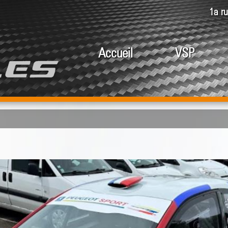
1a r
Accueil
VSP